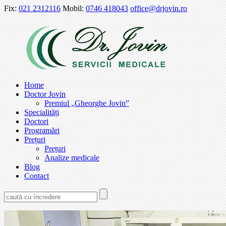
Fix:
021 2312116
Mobil:
0746 418043
office@drjovin.ro
Home
Doctor Jovin
Premiul „Gheorghe Jovin”
Specialități
Doctori
Programări
Prețuri
Prețuri
Analize medicale
Blog
Contact