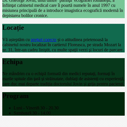
Dr. Gheorge Jovin, unul dintre ‘părinţii’ ecografiei româneşti, a
înfiinţat cabinetul medical care îi poartă numele în anul 1997 cu
misiunea principală de a introduce imagistica ecografică modernă în
depistarea bolilor cronice.
Locație
Vă așteptăm cu
prețuri corecte
și o atitudinea prietenoasă la
cabinetul nostru localizat în cartierul Floreasca, pe strada Mozart la
nr. 31, într-un cadru liniştit, cu multe spaţii verzi şi locuri de parcare.
Echipa
Ne mândrim cu o echipă formată din medici reputaţi, formaţi în
marile spitale din ţară şi străinatate, dublaţi de asistenţi cu experienţă,
care duc mai departe tradiția doctorului Jovin și grija pentru pacienți.
Program
Luni - Vineri
8.30 - 20.30
Sambata
9.30 - 14.00