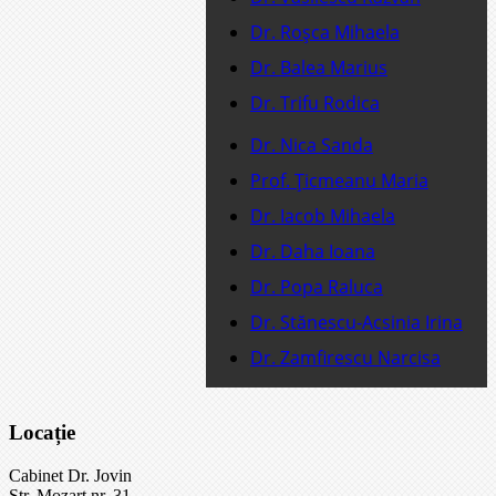
Dr. Roşca Mihaela
Dr. Balea Marius
Dr. Trifu Rodica
Dr. Nica Sanda
Prof. Ţicmeanu Maria
Dr. Iacob Mihaela
Dr. Daha Ioana
Dr. Popa Raluca
Dr. Stănescu-Acsinia Irina
Dr. Zamfirescu Narcisa
Locație
Cabinet Dr. Jovin
Str. Mozart nr. 31