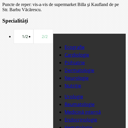
Puncte de reper: vis-a-vis de supermarket Billa şi Kaufland de pe
Str. Barbu Văcărescu.
Specialități
1/2
2/2
Ecografie
Cardiologie
Psihiatrie
Dermatologie
Neurologie
Nutriție
Urologie
Reumatologie
Medicină internă
Endocrinologie
Hematologie