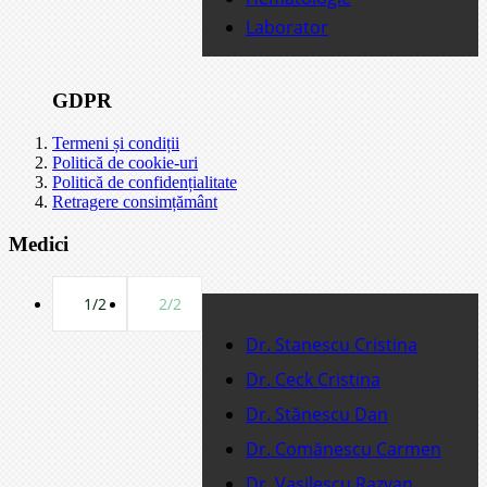
Laborator
GDPR
Termeni și condiții
Politică de cookie-uri
Politică de confidențialitate
Retragere consimțământ
Medici
1/2
2/2
Dr. Stanescu Cristina
Dr. Ceck Cristina
Dr. Stănescu Dan
Dr. Comănescu Carmen
Dr. Vasilescu Razvan