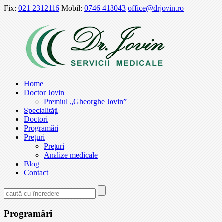
Fix:
021 2312116
Mobil:
0746 418043
office@drjovin.ro
Home
Doctor Jovin
Premiul „Gheorghe Jovin”
Specialități
Doctori
Programări
Prețuri
Prețuri
Analize medicale
Blog
Contact
Programări