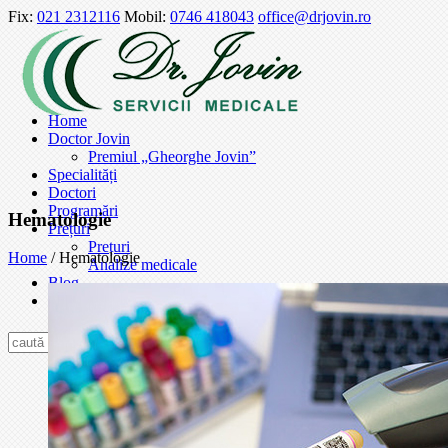
Fix:
021 2312116
Mobil:
0746 418043
office@drjovin.ro
Home
Doctor Jovin
Premiul „Gheorghe Jovin”
Specialități
Doctori
Programări
Hematologie
Prețuri
Prețuri
Home
/
Hematologie
Analize medicale
Blog
Contact