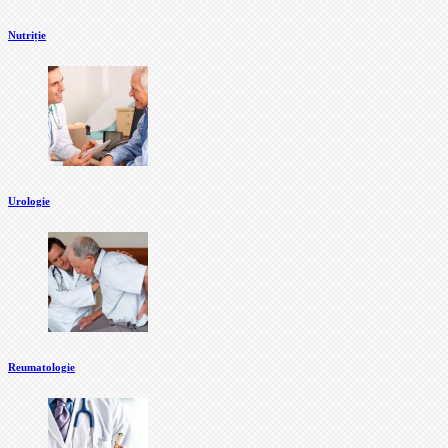
Nutriție
Urologie
Reumatologie