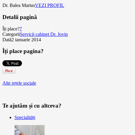
Dr. Balea Marius
VEZI PROFIL
Detalii pagină
Îți place?
7
Categorii
Servicii cabinet Dr. Jovin
Dată
2 ianuarie 2014
Îți place pagina?
Alte rețele sociale
Te ajutăm și cu altceva?
Specialități