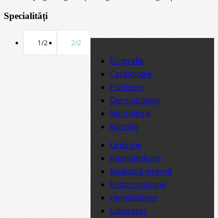
Specialități
1/2
2/2
Ecografie
Cardiologie
Psihiatrie
Dermatologie
Neurologie
Nutriție
Urologie
Reumatologie
Medicină internă
Endocrinologie
Hematologie
Laborator