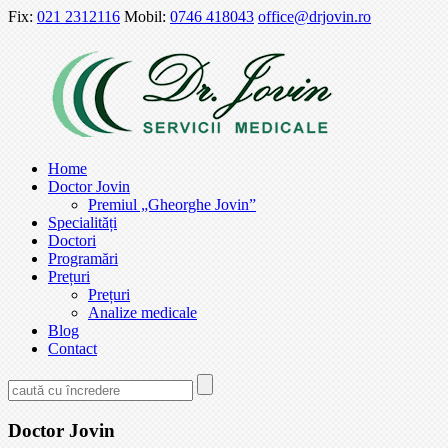
Fix:
021 2312116
Mobil:
0746 418043
office@drjovin.ro
Home
Doctor Jovin
Premiul „Gheorghe Jovin”
Specialități
Doctori
Programări
Prețuri
Prețuri
Analize medicale
Blog
Contact
Doctor Jovin