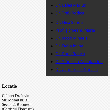
Dr. Balea Marius
Dr. Trifu Rodica
Dr. Nica Sanda
Prof. Ţicmeanu Maria
Dr. Iacob Mihaela
Dr. Daha Ioana
Dr. Popa Raluca
Dr. Stănescu-Acsinia Irina
Dr. Zamfirescu Narcisa
Locație
Cabinet Dr. Jovin
Str. Mozart nr. 31
Sector 2, București
(Cartierul Floreasca)