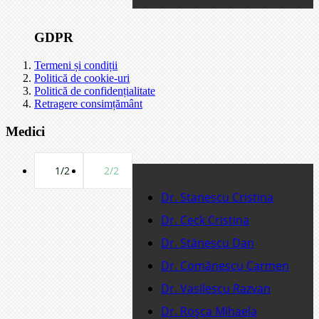
GDPR
Termeni și condiții
Politică de cookie-uri
Politică de confidențialitate
Retragere consimțământ
Medici
1/2
2/2
Dr. Stanescu Cristina
Dr. Ceck Cristina
Dr. Stănescu Dan
Dr. Comănescu Carmen
Dr. Vasilescu Razvan
Dr. Roşca Mihaela