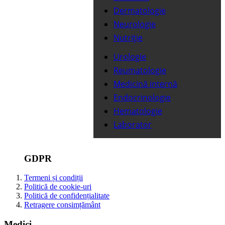
Dermatologie
Neurologie
Nutriție
Urologie
Reumatologie
Medicină internă
Endocrinologie
Hematologie
Laborator
GDPR
Termeni și condiții
Politică de cookie-uri
Politică de confidențialitate
Retragere consimțământ
Medici