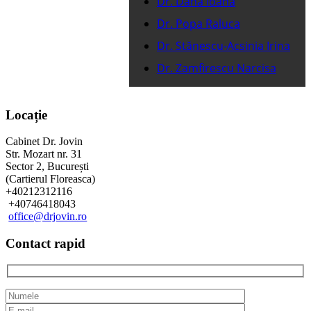
Dr. Daha Ioana
Dr. Popa Raluca
Dr. Stănescu-Acsinia Irina
Dr. Zamfirescu Narcisa
Locație
Cabinet Dr. Jovin
Str. Mozart nr. 31
Sector 2, București
(Cartierul Floreasca)
+40212312116
+40746418043
office@drjovin.ro
Contact rapid